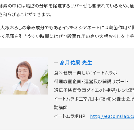
酵素の中には脂肪の分解を促進するリパーゼも含まれているため、
を和らげることができます。
、大根おろしの辛み成分でもあるイソチオシアネートには殺菌作用が
すく風邪を引きやすい時期にはぜひ殺菌作用の高い大根おろしを上手
髙月佑果 先生
食×健康＝楽しい！イートムラボ
料理教室企画・運営及び開講サポート
遺伝子検査食事ダイエット指導/レシピ
イートムラボ主宰/日本(福岡)栄養士
勤講師
イートムラボHP
http://eatomslab.