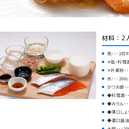
材料：2
魚･･･2切
＊塩・料理酒
＊片栗粉･
水･･･200c
かつお節･･
◆料理酒･･
◆みりん･･
◆薄口しょう
◆濃口醤油
大根･･･20