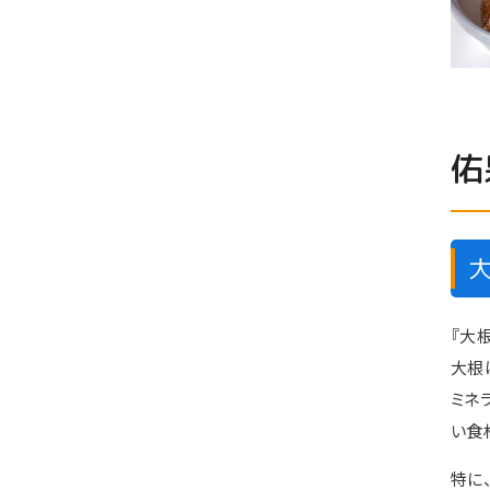
佑
『大
大根
ミネ
い食
特に