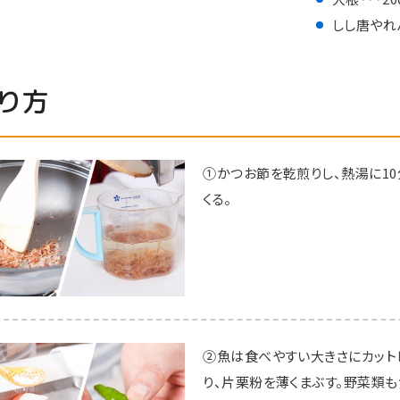
しし唐やれ
り方
①かつお節を乾煎りし、熱湯に1
くる。
②魚は食べやすい大きさにカット
り、片栗粉を薄くまぶす。野菜類