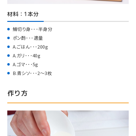
材料：1本分
鯖切り身･･･半身分
ポン酢･･･適量
A.ごはん･･･200g
A.ガリ･･･40g
A.ゴマ･･･5g
B.青シソ･･･2～3枚
作り方